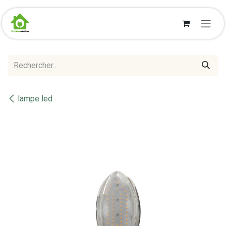
Se rendre au contenu
lampe led