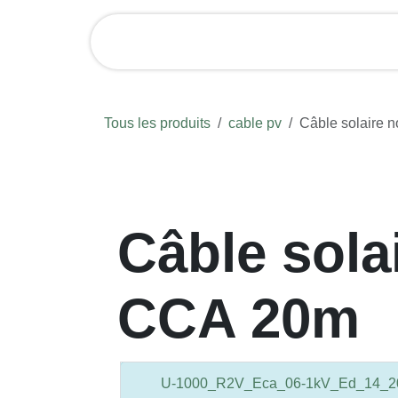
Se rendre au contenu
Page d'accueil
Bo
Tous les produits
cable pv
Câble solaire 
Câble sola
CCA 20m
U-1000_R2V_Eca_06-1kV_Ed_14_202