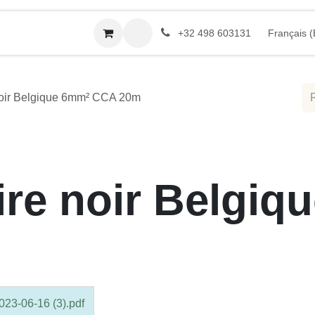
utique
Demande de devis
Rendez-vous
Français (BE)
+32 498 603131
noir Belgique 6mm² CCA 20m
ire noir Belgiq
3-06-16 (3).pdf