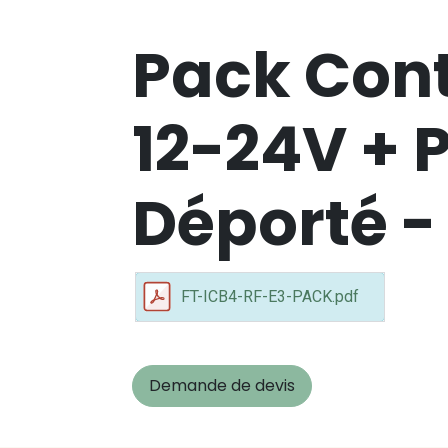
Pack Cont
12-24V +
Déporté -
FT-ICB4-RF-E3-PACK.pdf
Demande de devis