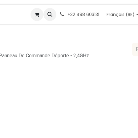
Demande de devis
Rendez-vous
Cont
Français (BE)
+32 498 603131
+ Panneau De Commande Déporté - 2,4GHz