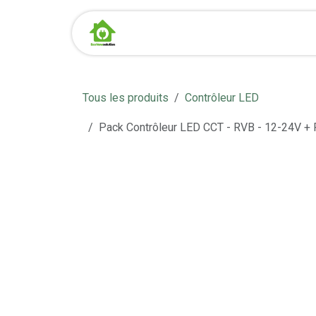
Se rendre au contenu
Page d'accueil
Boutique
Tous les produits
Contrôleur LED
Pack Contrôleur LED CCT - RVB - 12-24V 