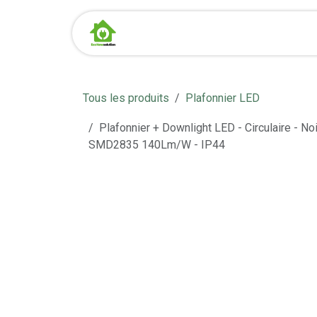
Se rendre au contenu
Page d'accueil
Boutique
Tous les produits
Plafonnier LED
Plafonnier + Downlight LED - Circulaire - N
SMD2835 140Lm/W - IP44