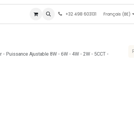
Demande de devis
Rendez-vous
Cont
Français (BE)
+32 498 603131
oir - Puissance Ajustable 8W - 6W - 4W - 2W - 5CCT -